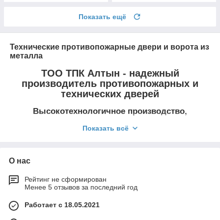
Показать ещё
Технические противопожарные двери и ворота из
металла
ТОО ТПК Алтын - надежный
производитель противопожарных и
технических дверей
Высокотехнологичное производство,
доступные цены, широкий ассортимент
Показать всё
Для того, чтобы
создать
оптимальные
О нас
условия
безопасной
Рейтинг не сформирован
эксплуатации
Менее 5 отзывов за последний год
различных
объектов,
Работает с 18.05.2021
требуется
использовать