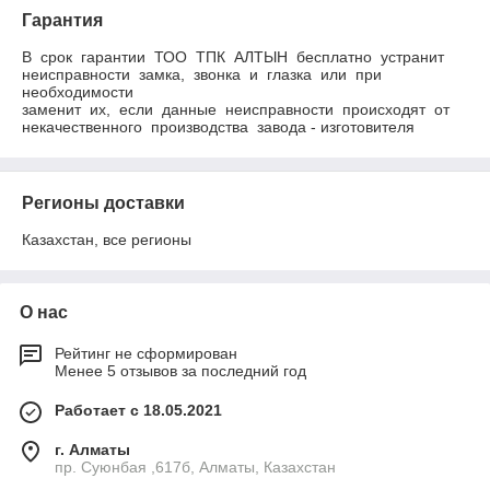
Гарантия
В  срок  гарантии  ТОО  ТПК  АЛТЫН  бесплатно  устранит 

неисправности  замка,  звонка  и  глазка  или  при  
необходимости

заменит  их,  если  данные  неисправности  происходят  от 

некачественного  производства  завода - изготовителя
Регионы доставки
Казахстан, все регионы
О нас
Рейтинг не сформирован
Менее 5 отзывов за последний год
Работает с 18.05.2021
г. Алматы
пр. Суюнбая ,617б, Алматы, Казахстан