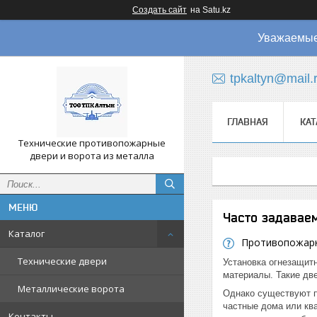
Создать сайт
на Satu.kz
Уважаемые 
tpkaltyn@mail.
ГЛАВНАЯ
КАТ
Технические противопожарные
двери и ворота из металла
Часто задавае
Каталог
Противопожарн
Технические двери
Установка огнезащит
материалы. Такие дв
Металлические ворота
Однако существуют п
частные дома или ква
Контакты