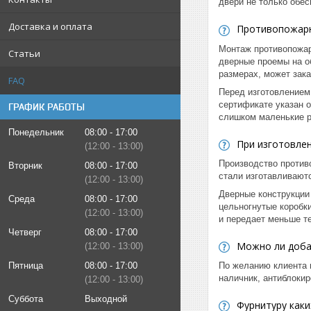
двери не только обе
Доставка и оплата
Противопожарн
Монтаж противопожар
Статьи
дверные проемы на о
размерах, может зак
FAQ
Перед изготовлением
сертификате указан 
ГРАФИК РАБОТЫ
слишком маленькие р
Понедельник
08:00
17:00
При изготовле
12:00
13:00
Производство против
Вторник
08:00
17:00
стали изготавливают
12:00
13:00
Дверные конструкции 
Среда
08:00
17:00
цельногнутые коробк
12:00
13:00
и передает меньше т
Четверг
08:00
17:00
Можно ли доба
12:00
13:00
Пятница
08:00
17:00
По желанию клиента 
наличник, антиблокир
12:00
13:00
Суббота
Выходной
Фурнитуру каки