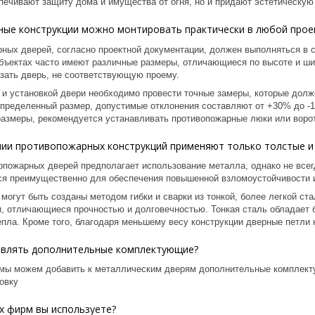
спечивают защиту дома и имущества от огня, но и придают эстетическу
ые конструкции можно монтировать практически в любой прое
ных дверей, согласно проектной документации, должен выполняться в 
бъектах часто имеют различные размеры, отличающиеся по высоте и шир
азать дверь, не соответствующую проему.
 и установкой двери необходимо провести точные замеры, которые дол
определенный размер, допустимые отклонения составляют от +30% до -
азмеры, рекомендуется устанавливать противопожарные люки или воро
нии противопожарных конструкций применяют только толстые и
опожарных дверей предполагает использование металла, однако не всег
ся преимущественно для обеспечения повышенной взломоустойчивости 
могут быть созданы методом гибки и сварки из тонкой, более легкой ста
и, отличающиеся прочностью и долговечностью. Тонкая сталь обладает 
епла. Кроме того, благодаря меньшему весу конструкции дверные петли 
влять дополнительные комплектующие?
мы можем добавить к металлическим дверям дополнительные комплекту
овку
х фирм вы используете?