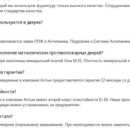
ерей мы используем фурнитуру только высокого качество. Сотрудничаем
им стандартам качества.
пользуются в дверях?
навливаются замки ППЖ и Антипаника. Подробнее о Системе Антипаника
полнение металлических противопожарных дверей?
ри наполнены минеральной плитой Ursa М-25. Плотность минеральной пл
в гарантии?
зведенные в компании Алтын предоставляется гарантия 12 месяцев со д
ойкости?
е в компании
Алтын
имеют второй класс огнестойкости EI 60. Наши про
двери можно устанавливать на предприятиях.
еталл?
имерное (порошковое) окрашивание. При необходимости можно заменить