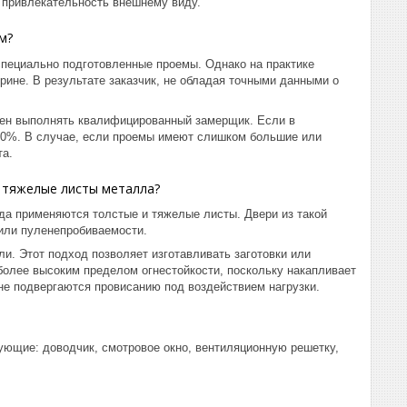
ю привлекательность внешнему виду.
м?
специально подготовленные проемы. Однако на практике
ине. В результате заказчик, не обладая точными данными о
жен выполнять квалифицированный замерщик. Если в
10%. В случае, если проемы имеют слишком большие или
та.
 тяжелые листы металла?
да применяются толстые и тяжелые листы. Двери из такой
или пуленепробиваемости.
ли. Этот подход позволяет изготавливать заготовки или
более высоким пределом огнестойкости, поскольку накапливает
не подвергаются провисанию под воздействием нагрузки.
ющие: доводчик, смотровое окно, вентиляционную решетку,