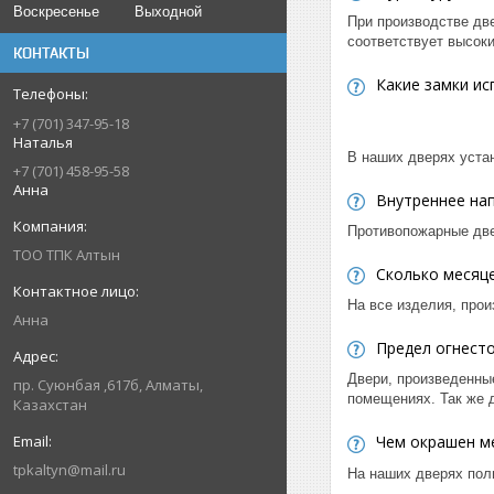
Воскресенье
Выходной
При производстве дв
соответствует высок
КОНТАКТЫ
Какие замки ис
+7 (701) 347-95-18
Наталья
В наших дверях уста
+7 (701) 458-95-58
Анна
Внутреннее на
Противопожарные две
ТОО ТПК Алтын
Сколько месяце
На все изделия, прои
Анна
Предел огнест
Двери, произведенны
пр. Суюнбая ,617б, Алматы,
помещениях. Так же 
Казахстан
Чем окрашен м
tpkaltyn@mail.ru
На наших дверях пол