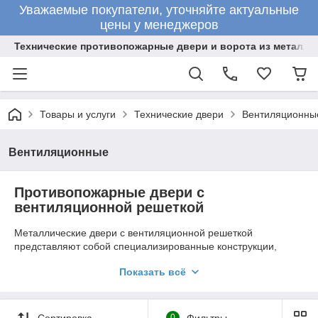
Уважаемые покупатели, уточняйте актуальные
цены у менеджеров
Технические противопожарные двери и ворота из металла
Товары и услуги
Технические двери
Вентиляционны
Вентиляционные
Противопожарные двери с
вентиляционной решеткой
Металлические двери с вентиляционной решеткой
представляют собой специализированные конструкции,
предназначенные для установки в помещениях, где
Показать всё
требуется обеспечить эффективную циркуляцию воздуха.
Такие двери широко применяются в технических,
промышленных и коммерческих объектах, таких как
котельные, серверные, склады, кассовые помещения и
Сортировка
0
Фильтры